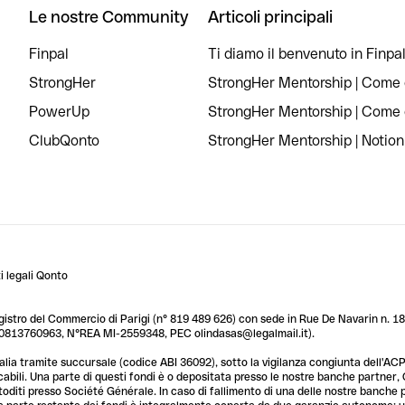
Le nostre Community
Articoli principali
Finpal
Ti diamo il benvenuto in Finpal
StrongHer
StrongHer Mentorship | Come c
PowerUp
StrongHer Mentorship | Come c
ClubQonto
StrongHer Mentorship | Notion
 legali Qonto
egistro del Commercio di Parigi (n° 819 489 626) con sede in Rue De Navarin n. 18,
T 10813760963, N°REA MI-2559348, PEC olindasas@legalmail.it).
lia tramite succursale (codice ABI 36092), sotto la vigilanza congiunta dell'ACPR
licabili. Una parte di questi fondi è o depositata presso le nostre banche partner
custoditi presso Société Générale. In caso di fallimento di una delle nostre banche