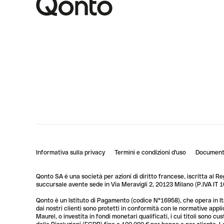
Informativa sulla privacy
Termini e condizioni d'uso
Documenti
Qonto SA é una società per azioni di diritto francese, iscritta al R
succursale avente sede in Via Meravigli 2, 20123 Milano (P.IVA I
Qonto è un Istituto di Pagamento (codice N°16958), che opera in Ita
dai nostri clienti sono protetti in conformità con le normative app
Maurel, o investita in fondi monetari qualificati, i cui titoli sono 