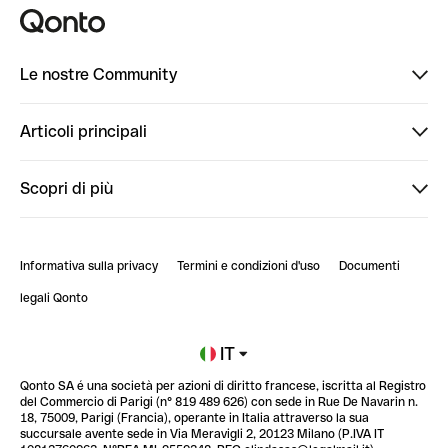
Le nostre Community
Finpal
Articoli principali
StrongHer
Ti diamo il benvenuto in Finpal: presentati!
Scopri di più
PowerUp
StrongHer Mentorship | Come creare eventi che g...
Conto professionale online
ClubQonto
StrongHer Mentorship | Come costruire una leade...
Informativa sulla privacy
Termini e condizioni d'uso
Documenti
Blog
StrongHer Mentorship | Notion: come organizzare...
legali Qonto
Newsroom
Iscriviti alla lista d'attesa
IT
Qonto SA é una società per azioni di diritto francese, iscritta al Registro
Glossario finanziario
del Commercio di Parigi (n° 819 489 626) con sede in Rue De Navarin n.
18, 75009, Parigi (Francia), operante in Italia attraverso la sua
succursale avente sede in Via Meravigli 2, 20123 Milano (P.IVA IT