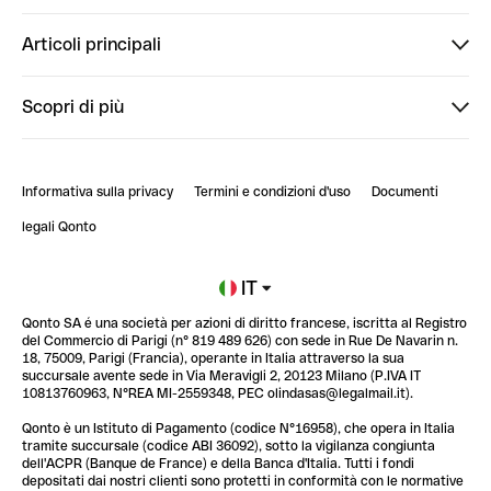
Finpal
Articoli principali
StrongHer
Ti diamo il benvenuto in Finpal: presentati!
Scopri di più
PowerUp
StrongHer Mentorship | Come creare eventi che g...
Conto professionale online
ClubQonto
StrongHer Mentorship | Come costruire una leade...
Informativa sulla privacy
Termini e condizioni d'uso
Documenti
Blog
StrongHer Mentorship | Trasforma i social nel t...
legali Qonto
Newsroom
Iscriviti alla lista d'attesa
IT
Qonto SA é una società per azioni di diritto francese, iscritta al Registro
Glossario finanziario
del Commercio di Parigi (n° 819 489 626) con sede in Rue De Navarin n.
18, 75009, Parigi (Francia), operante in Italia attraverso la sua
succursale avente sede in Via Meravigli 2, 20123 Milano (P.IVA IT
10813760963, N°REA MI-2559348, PEC olindasas@legalmail.it).
Qonto è un Istituto di Pagamento (codice N°16958), che opera in Italia
tramite succursale (codice ABI 36092), sotto la vigilanza congiunta
dell'ACPR (Banque de France) e della Banca d'Italia. Tutti i fondi
depositati dai nostri clienti sono protetti in conformità con le normative