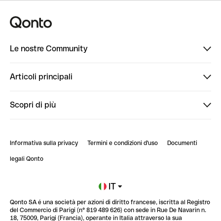
Le nostre Community
Finpal
Articoli principali
StrongHer
Ti diamo il benvenuto in Finpal: presentati!
Scopri di più
PowerUp
StrongHer Mentorship | Come creare eventi che g...
Conto professionale online
ClubQonto
StrongHer Mentorship | Come costruire una leade...
Informativa sulla privacy
Termini e condizioni d'uso
Documenti
Blog
StrongHer Mentorship | Notion: come organizzare...
legali Qonto
Newsroom
Iscriviti alla lista d'attesa
IT
Qonto SA é una società per azioni di diritto francese, iscritta al Registro
Glossario finanziario
del Commercio di Parigi (n° 819 489 626) con sede in Rue De Navarin n.
18, 75009, Parigi (Francia), operante in Italia attraverso la sua