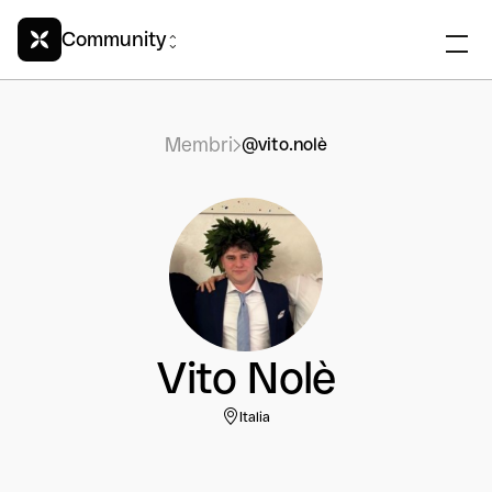
Community
Membri
@vito.nolè
Vito Nolè
Italia