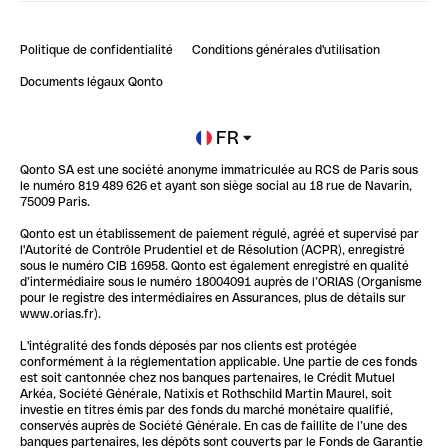
Compte pro en ligne
Retour d’expérience : Agrégation de Comptes Qonto
Politique de confidentialité
Conditions générales d'utilisation
Blog
Impact de l'IA sur les carrières/productivité
Documents légaux Qonto
Newsroom
Ouvrir un compte
FR
Qonto SA est une société anonyme immatriculée au RCS de Paris sous
Glossaire finance
le numéro 819 489 626 et ayant son siège social au 18 rue de Navarin,
75009 Paris.
Qonto est un établissement de paiement régulé, agréé et supervisé par
l'Autorité de Contrôle Prudentiel et de Résolution (ACPR), enregistré
sous le numéro CIB 16958. Qonto est également enregistré en qualité
d’intermédiaire sous le numéro 18004091 auprès de l’ORIAS (Organisme
pour le registre des intermédiaires en Assurances, plus de détails sur
www.orias.fr).
L'intégralité des fonds déposés par nos clients est protégée
conformément à la réglementation applicable. Une partie de ces fonds
est soit cantonnée chez nos banques partenaires, le Crédit Mutuel
Arkéa, Société Générale, Natixis et Rothschild Martin Maurel, soit
investie en titres émis par des fonds du marché monétaire qualifié,
conservés auprès de Société Générale. En cas de faillite de l’une des
banques partenaires, les dépôts sont couverts par le Fonds de Garantie