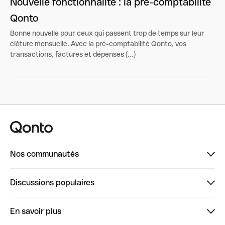
Nouvelle fonctionnalité : la pré-comptabilité
Qonto
Bonne nouvelle pour ceux qui passent trop de temps sur leur
clôture mensuelle. Avec la pré-comptabilité Qonto, vos
transactions, factures et dépenses (...)
Nos communautés
Finpal
Discussions populaires
StrongHer
Bienvenue sur StrongHer : le guide pour bien dé...
En savoir plus
ClubQonto
Bienvenue sur Finpal : le guide pour bien démarrer