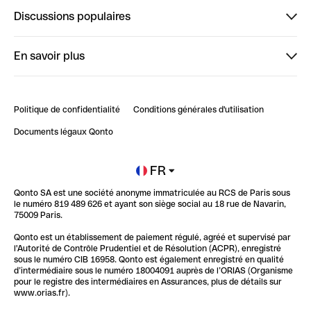
Finpal
Discussions populaires
StrongHer
Bienvenue sur StrongHer : le guide pour bien dé...
En savoir plus
ClubQonto
Bienvenue sur Finpal : le guide pour bien démarrer
Compte pro en ligne
Retour d’expérience : Agrégation de Comptes Qonto
Politique de confidentialité
Conditions générales d'utilisation
Blog
Impact de l'IA sur les carrières/productivité
Documents légaux Qonto
Newsroom
Ouvrir un compte
FR
Qonto SA est une société anonyme immatriculée au RCS de Paris sous
Glossaire finance
le numéro 819 489 626 et ayant son siège social au 18 rue de Navarin,
75009 Paris.
Qonto est un établissement de paiement régulé, agréé et supervisé par
l'Autorité de Contrôle Prudentiel et de Résolution (ACPR), enregistré
sous le numéro CIB 16958. Qonto est également enregistré en qualité
d’intermédiaire sous le numéro 18004091 auprès de l’ORIAS (Organisme
pour le registre des intermédiaires en Assurances, plus de détails sur
www.orias.fr).