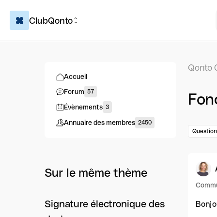
ClubQonto
Qonto 
Accueil
Forum
57
Fonc
Évènements
3
Annuaire des membres
2450
Question
Sur le même thème
Commu
Signature électronique des
Bonjo