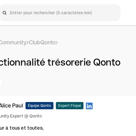
Community
ClubQonto
tionnalité trésorerie Qonto
Alice Paul
Équipe Qonto
Expert Finpal
nity Expert @ Qonto
ur à tous et toutes,