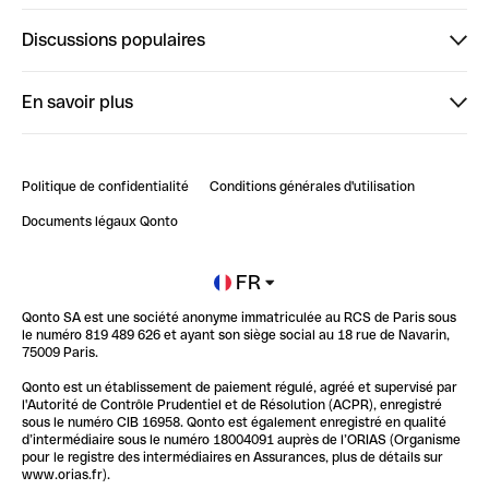
Finpal
Discussions populaires
StrongHer
Bienvenue sur StrongHer : le guide pour bien dé...
En savoir plus
ClubQonto
Bienvenue sur Finpal : le guide pour bien démarrer
Compte pro en ligne
Retour d’expérience : Agrégation de Comptes Qonto
Politique de confidentialité
Conditions générales d'utilisation
Blog
Impact de l'IA sur les carrières/productivité
Documents légaux Qonto
Newsroom
Ouvrir un compte
FR
Qonto SA est une société anonyme immatriculée au RCS de Paris sous
Glossaire finance
le numéro 819 489 626 et ayant son siège social au 18 rue de Navarin,
75009 Paris.
Qonto est un établissement de paiement régulé, agréé et supervisé par
l'Autorité de Contrôle Prudentiel et de Résolution (ACPR), enregistré
sous le numéro CIB 16958. Qonto est également enregistré en qualité
d’intermédiaire sous le numéro 18004091 auprès de l’ORIAS (Organisme
pour le registre des intermédiaires en Assurances, plus de détails sur
www.orias.fr).