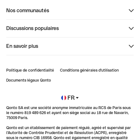
Nos communautés
Finpal
Discussions populaires
StrongHer
Bienvenue sur StrongHer : le guide pour bien dé...
En savoir plus
ClubQonto
Bienvenue sur Finpal : le guide pour bien démarrer
Compte pro en ligne
Retour d’expérience : Agrégation de Comptes Qonto
Politique de confidentialité
Conditions générales d'utilisation
Blog
Impact de l'IA sur les carrières/productivité
Documents légaux Qonto
Newsroom
Ouvrir un compte
FR
Qonto SA est une société anonyme immatriculée au RCS de Paris sous
Glossaire finance
le numéro 819 489 626 et ayant son siège social au 18 rue de Navarin,
75009 Paris.
Qonto est un établissement de paiement régulé, agréé et supervisé par
l'Autorité de Contrôle Prudentiel et de Résolution (ACPR), enregistré
sous le numéro CIB 16958. Qonto est également enregistré en qualité