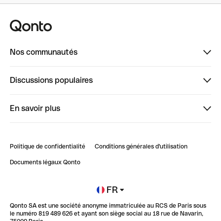
Nos communautés
Finpal
Discussions populaires
StrongHer
Bienvenue sur StrongHer : le guide pour bien dé...
En savoir plus
ClubQonto
Bienvenue sur Finpal : le guide pour bien démarrer
Compte pro en ligne
Retour d’expérience : Agrégation de Comptes Qonto
Politique de confidentialité
Conditions générales d'utilisation
Blog
Impact de l'IA sur les carrières/productivité
Documents légaux Qonto
Newsroom
Ouvrir un compte
FR
Qonto SA est une société anonyme immatriculée au RCS de Paris sous
Glossaire finance
le numéro 819 489 626 et ayant son siège social au 18 rue de Navarin,