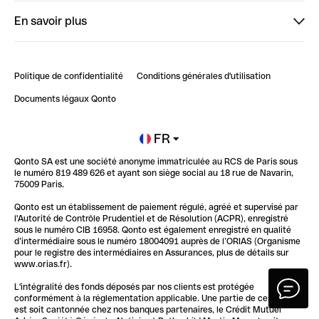
Bienvenue sur StrongHer : le guide pour bien dé...
En savoir plus
ClubQonto
Bienvenue sur Finpal : le guide pour bien démarrer
Compte pro en ligne
Retour d’expérience : Agrégation de Comptes Qonto
Politique de confidentialité
Conditions générales d'utilisation
Blog
Impact de l'IA sur les carrières/productivité
Documents légaux Qonto
Newsroom
Ouvrir un compte
FR
Qonto SA est une société anonyme immatriculée au RCS de Paris sous
Glossaire finance
le numéro 819 489 626 et ayant son siège social au 18 rue de Navarin,
75009 Paris.
Qonto est un établissement de paiement régulé, agréé et supervisé par
l'Autorité de Contrôle Prudentiel et de Résolution (ACPR), enregistré
sous le numéro CIB 16958. Qonto est également enregistré en qualité
d’intermédiaire sous le numéro 18004091 auprès de l’ORIAS (Organisme
pour le registre des intermédiaires en Assurances, plus de détails sur
www.orias.fr).
L'intégralité des fonds déposés par nos clients est protégée
conformément à la réglementation applicable. Une partie de ces fonds
est soit cantonnée chez nos banques partenaires, le Crédit Mutuel