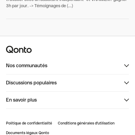
3h par jour. -> Témoignages de (...)
Nos communautés
Finpal
Discussions populaires
StrongHer
Bienvenue sur StrongHer : le guide pour bien dé...
En savoir plus
ClubQonto
Bienvenue sur Finpal : le guide pour bien démarrer
Compte pro en ligne
Retour d’expérience : Agrégation de Comptes Qonto
Politique de confidentialité
Conditions générales d'utilisation
Blog
Impact de l'IA sur les carrières/productivité
Documents légaux Qonto