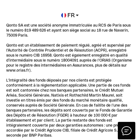
Newsroom
Ouvrir un compte
FR
Qonto SA est une société anonyme immatriculée au RCS de Paris sous
Glossaire finance
le numéro 819 489 626 et ayant son siège social au 18 rue de Navarin,
75009 Paris.
Qonto est un établissement de paiement régulé, agréé et supervisé par
l'Autorité de Contrôle Prudentiel et de Résolution (ACPR), enregistré
sous le numéro CIB 16958. Qonto est également enregistré en qualité
d’intermédiaire sous le numéro 18004091 auprès de l’ORIAS (Organisme
pour le registre des intermédiaires en Assurances, plus de détails sur
www.orias.fr).
L'intégralité des fonds déposés par nos clients est protégée
conformément à la réglementation applicable. Une partie de ces fonds
est soit cantonnée chez nos banques partenaires, le Crédit Mutuel
Arkéa, Société Générale, Natixis et Rothschild Martin Maurel, soit
investie en titres émis par des fonds du marché monétaire qualifié,
conservés auprès de Société Générale. En cas de faillite de l’une des
banques partenaires, les dépôts sont couverts par le Fonds de Garantie
des Dépôts et de Résolution (FGDR) à hauteur de 100 000 € par
établissement et par client. La partie restante des fonds est
intégralement couverte par deux garanties autonomes : une première
accordée par le Crédit Agricole CIB, filiale de Crédit Agricole S.A., une
seconde par BNP Paribas.