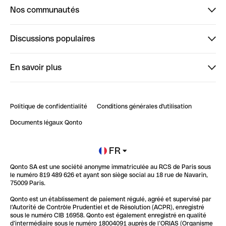
Nos communautés
Finpal
Discussions populaires
StrongHer
Bienvenue sur StrongHer : le guide pour bien dé...
En savoir plus
ClubQonto
Bienvenue sur Finpal : le guide pour bien démarrer
Compte pro en ligne
Retour d’expérience : Agrégation de Comptes Qonto
Politique de confidentialité
Conditions générales d'utilisation
Blog
Impact de l'IA sur les carrières/productivité
Documents légaux Qonto
Newsroom
Ouvrir un compte
FR
Qonto SA est une société anonyme immatriculée au RCS de Paris sous
Glossaire finance
le numéro 819 489 626 et ayant son siège social au 18 rue de Navarin,
75009 Paris.
Qonto est un établissement de paiement régulé, agréé et supervisé par
l'Autorité de Contrôle Prudentiel et de Résolution (ACPR), enregistré
sous le numéro CIB 16958. Qonto est également enregistré en qualité
d’intermédiaire sous le numéro 18004091 auprès de l’ORIAS (Organisme