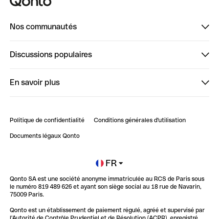
Nos communautés
Finpal
Discussions populaires
StrongHer
Bienvenue sur StrongHer : le guide pour bien dé...
En savoir plus
ClubQonto
Bienvenue sur Finpal : le guide pour bien démarrer
Compte pro en ligne
Retour d’expérience : Agrégation de Comptes Qonto
Politique de confidentialité
Conditions générales d'utilisation
Blog
Impact de l'IA sur les carrières/productivité
Documents légaux Qonto
Newsroom
Ouvrir un compte
FR
Qonto SA est une société anonyme immatriculée au RCS de Paris sous
Glossaire finance
le numéro 819 489 626 et ayant son siège social au 18 rue de Navarin,
75009 Paris.
Qonto est un établissement de paiement régulé, agréé et supervisé par
l'Autorité de Contrôle Prudentiel et de Résolution (ACPR), enregistré