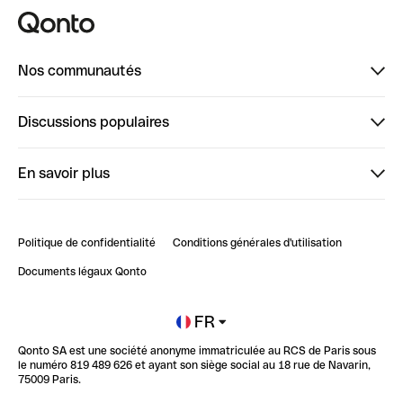
Nos communautés
Finpal
Discussions populaires
StrongHer
Bienvenue sur StrongHer : le guide pour bien dé...
En savoir plus
ClubQonto
Bienvenue sur Finpal : le guide pour bien démarrer
Compte pro en ligne
Retour d’expérience : Agrégation de Comptes Qonto
Politique de confidentialité
Conditions générales d'utilisation
Blog
Impact de l'IA sur les carrières/productivité
Documents légaux Qonto
Newsroom
Ouvrir un compte
FR
Qonto SA est une société anonyme immatriculée au RCS de Paris sous
Glossaire finance
le numéro 819 489 626 et ayant son siège social au 18 rue de Navarin,
75009 Paris.