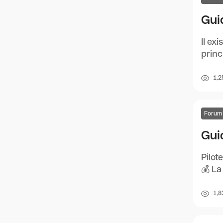
Guid
Il ex
princ
1,2
Forum
Gui
Pilot
💰 La
1,8