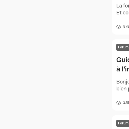
La fo
Et co
97
Forum
Gui
à l
Bonjo
bien 
2,9
Forum