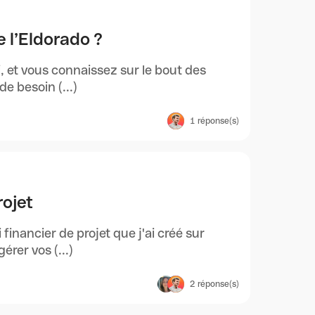
e l’Eldorado ?
, et vous connaissez sur le bout des
de besoin (...)
1
réponse(s)
rojet
 financier de projet que j'ai créé sur
rer vos (...)
2
réponse(s)