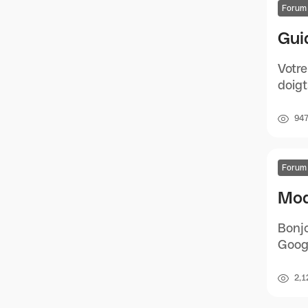
Forum
Guid
Votre
doigt
94
Forum
Mod
Bonjo
Googl
2,1