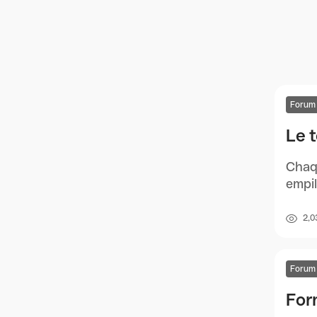
Forum
Le 
Chaq
empil
2,0
Forum
For