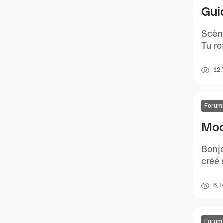
Gui
Scène
Tu re
12,
Forum
Mod
Bonjo
créé 
6,1
Forum