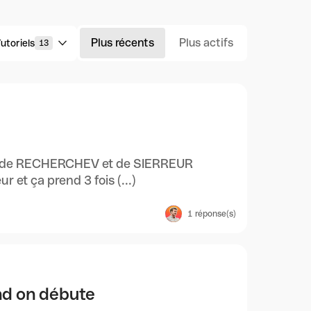
Plus récents
Plus actifs
utoriels
13
ase de RECHERCHEV et de SIERREUR
 et ça prend 3 fois (...)
1
réponse(s)
and on débute