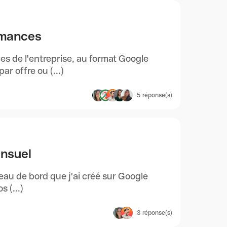
rmances
es de l'entreprise, au format Google
ar offre ou (...)
5
réponse(s)
ensuel
leau de bord que j'ai créé sur Google
 (...)
3
réponse(s)