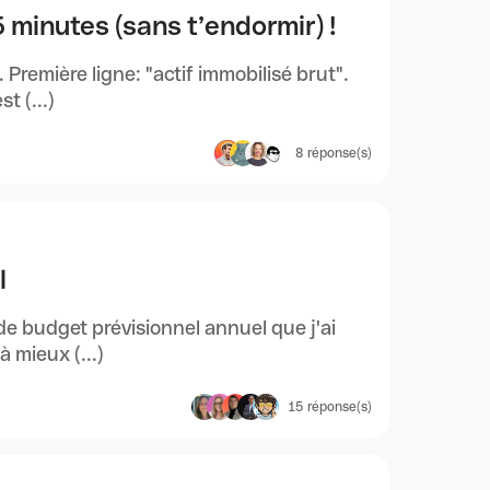
minutes (sans t’endormir) !
 Première ligne: "actif immobilisé brut".
t (...)
8
réponse(s)
l
 de budget prévisionnel annuel que j'ai
 mieux (...)
15
réponse(s)