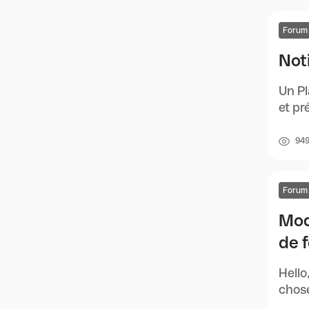
Forum
Not
Un Pl
et pr
94
Forum
Mod
de 
Hello
chose