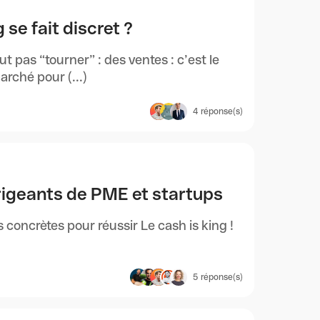
 se fait discret ?
t pas “tourner” : des ventes : c’est le
rché pour (...)
4
réponse(s)
irigeants de PME et startups
es concrètes pour réussir Le cash is king !
5
réponse(s)