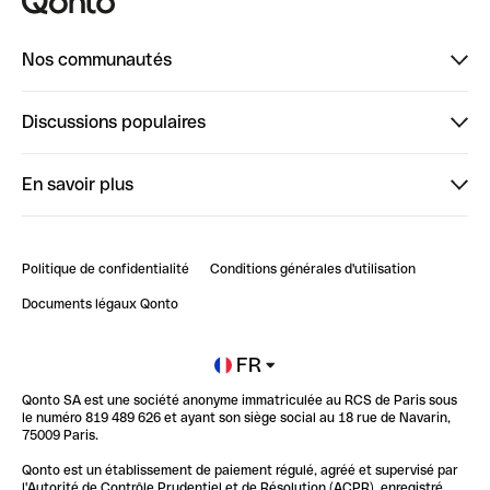
Nos communautés
Finpal
Discussions populaires
StrongHer
Bienvenue sur StrongHer : le guide pour bien dé...
En savoir plus
ClubQonto
Bienvenue sur Finpal : le guide pour bien démarrer
Compte pro en ligne
Retour d’expérience : Agrégation de Comptes Qonto
Politique de confidentialité
Conditions générales d'utilisation
Blog
Impact de l'IA sur les carrières/productivité
Documents légaux Qonto
Newsroom
Ouvrir un compte
FR
Qonto SA est une société anonyme immatriculée au RCS de Paris sous
Glossaire finance
le numéro 819 489 626 et ayant son siège social au 18 rue de Navarin,
75009 Paris.
Qonto est un établissement de paiement régulé, agréé et supervisé par
l'Autorité de Contrôle Prudentiel et de Résolution (ACPR), enregistré