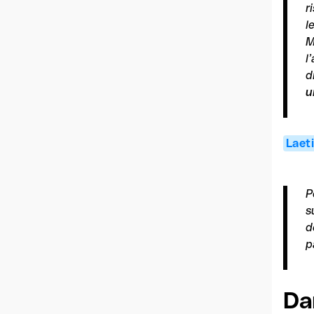
r
l
M
l
d
u
Laet
P
s
d
p
Da