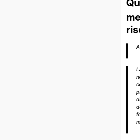
Qu
me
ri
A
L
n
c
p
d
d
f
m