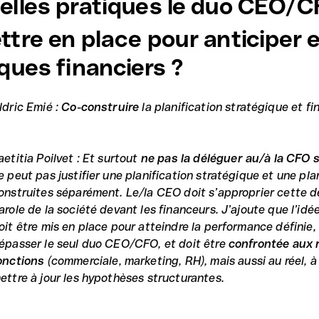
elles pratiques le duo CEO/C
ttre en place pour anticiper e
sques financiers ?
ldric Emié :
Co-construire
la planification stratégique et fi
aetitia Poilvet : Et surtout
ne pas la déléguer au/à la CFO s
e peut pas justifier une planification stratégique et une pla
onstruites séparément. Le/la CEO doit s’approprier cette der
arole de la société devant les financeurs. J’ajoute que l’idée
oit être mis en place pour atteindre la performance définie, 
épasser le seul duo CEO/CFO, et doit être
confrontée aux 
onctions
(commerciale, marketing, RH), mais aussi au réel, 
ettre à jour les hypothèses structurantes.