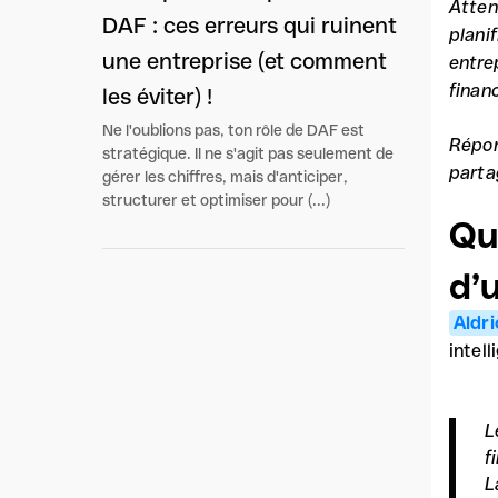
Atten
DAF : ces erreurs qui ruinent
plani
une entreprise (et comment
entre
financ
les éviter) !
Ne l'oublions pas, ton rôle de DAF est
Répon
stratégique. Il ne s'agit pas seulement de
part
gérer les chiffres, mais d'anticiper,
structurer et optimiser pour (...)
Qu
d’
Aldri
intel
L
f
L