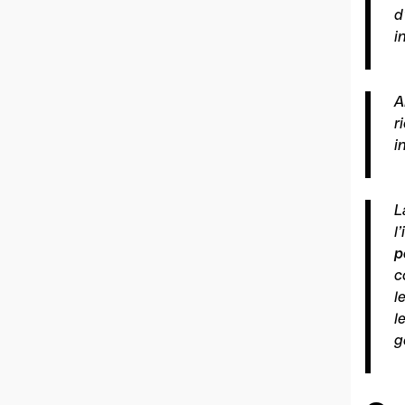
d
i
A
r
i
L
l
p
c
l
l
g