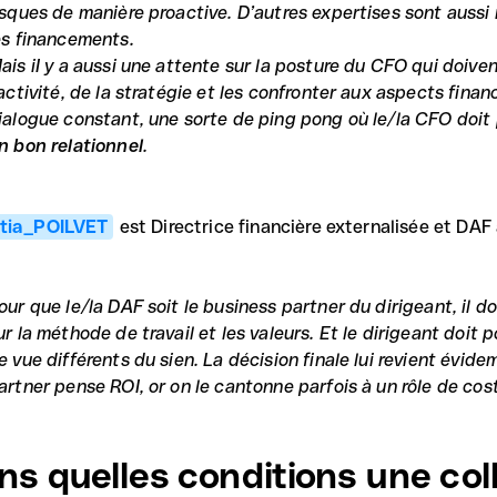
isques de manière proactive. D’autres expertises sont aussi r
es financements.
ais iI y a aussi une attente sur la posture du CFO qui doiv
’activité, de la stratégie et les confronter aux aspects finan
ialogue constant, une sorte de ping pong où le/la CFO doit 
n bon relationnel
.
itia_POILVET
est Directrice financière externalisée et DAF
our que le/la DAF soit le business partner du dirigeant, il d
ur la méthode de travail et les valeurs. Et le dirigeant doit
e vue différents du sien. La décision finale lui revient évi
artner pense ROI, or on le cantonne parfois à un rôle de cost 
ns quelles conditions une col