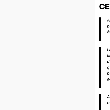
CE
A
p
ê
L
l
d
q
p
a
A
r