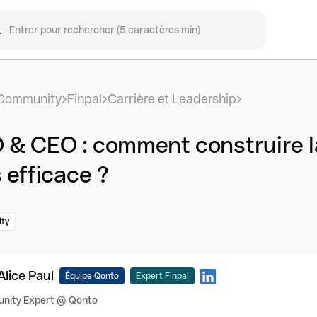
Community
Finpal
Carrière et Leadership
 & CEO : comment construire l
 efficace ?
ty
Alice Paul
Équipe Qonto
Expert Finpal
nity Expert @ Qonto