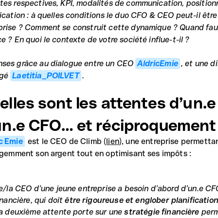
tes respectives, KPI, modalités de communication, position
fication : à quelles conditions le duo CFO & CEO peut-il êtr
prise ? Comment se construit cette dynamique ? Quand faut-i
e ? En quoi le contexte de votre société influe-t-il ?
ses grâce au dialogue entre un CEO
AldricEmie
, et une d
agé
Laetitia_POILVET
.
elles sont les attentes d’un.e
un.e CFO… et réciproquement
c Emie
est le CEO de Climb (
lien
), une entreprise permettan
ligemment son argent tout en optimisant ses impôts :
e/la CEO d’une jeune entreprise a besoin d’abord d’un.e CFO
inancière, qui doit
être rigoureuse et englober planificatio
a deuxième attente porte sur une
stratégie financière
perm