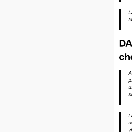
L
l
DA
cho
A
p
u
s
L
s
v