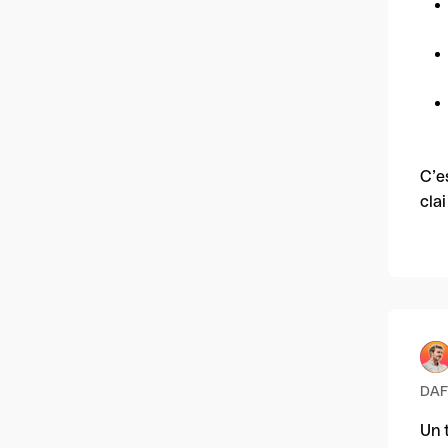
C’e
clai
DAF 
Un 