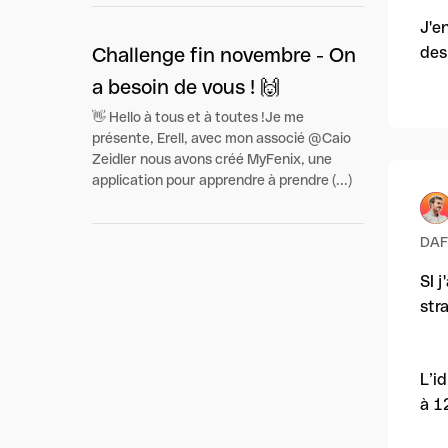
J'e
des
Challenge fin novembre - On
a besoin de vous ! 🙌
👋 Hello à tous et à toutes !Je me
présente, Erell, avec mon associé @Caio
Zeidler nous avons créé MyFenix, une
application pour apprendre à prendre (...)
DAF 
SI 
str
L’i
à 1