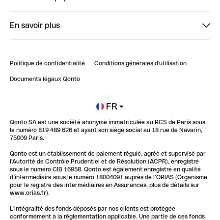
StrongHer
Bienvenue sur StrongHer : le guide pour bien dé...
En savoir plus
ClubQonto
Bienvenue sur Finpal : le guide pour bien démarrer
Compte pro en ligne
Retour d’expérience : Agrégation de Comptes Qonto
Politique de confidentialité
Conditions générales d'utilisation
Blog
Impact de l'IA sur les carrières/productivité
Documents légaux Qonto
Newsroom
Ouvrir un compte
FR
Qonto SA est une société anonyme immatriculée au RCS de Paris sous
Glossaire finance
le numéro 819 489 626 et ayant son siège social au 18 rue de Navarin,
75009 Paris.
Qonto est un établissement de paiement régulé, agréé et supervisé par
l'Autorité de Contrôle Prudentiel et de Résolution (ACPR), enregistré
sous le numéro CIB 16958. Qonto est également enregistré en qualité
d’intermédiaire sous le numéro 18004091 auprès de l’ORIAS (Organisme
pour le registre des intermédiaires en Assurances, plus de détails sur
www.orias.fr).
L'intégralité des fonds déposés par nos clients est protégée
conformément à la réglementation applicable. Une partie de ces fonds