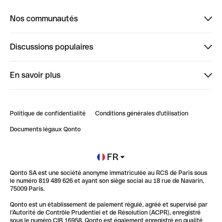
Nos communautés
Finpal
Discussions populaires
StrongHer
Bienvenue sur StrongHer : le guide pour bien dé...
En savoir plus
ClubQonto
Bienvenue sur Finpal : le guide pour bien démarrer
Compte pro en ligne
Retour d’expérience : Agrégation de Comptes Qonto
Politique de confidentialité
Conditions générales d'utilisation
Blog
Impact de l'IA sur les carrières/productivité
Documents légaux Qonto
Newsroom
Ouvrir un compte
FR
Qonto SA est une société anonyme immatriculée au RCS de Paris sous
Glossaire finance
le numéro 819 489 626 et ayant son siège social au 18 rue de Navarin,
75009 Paris.
Qonto est un établissement de paiement régulé, agréé et supervisé par
l'Autorité de Contrôle Prudentiel et de Résolution (ACPR), enregistré
sous le numéro CIB 16958. Qonto est également enregistré en qualité