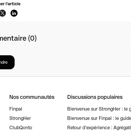
er l'article
entaire (0)
ndre
Nos communautés
Discussions populaires
Finpal
Bienvenue sur StrongHer : le g
StrongHer
Bienvenue sur Finpal : le guid
ClubQonto
Retour d’expérience : Agréga