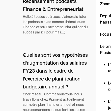
Recensement podcasts
Zoom 
Finance & Entrepreneuriat
Depui
Hello à toutes et à tous, J'aimerais lister
les podcasts avec comme thématiques
hauss
Finance et/ou Entrepreneuriat qui ont du
succès par ici, pour ma (...)
Focus
Le pr
Plusi
Quelles sont vos hypothèses
d'augmentation des salaires
L
FY23 dans le cadre de
r
l'exercice de planification
L
budgétaire annuel ?
d
Cher réseau, Comme vous tous, nous
travaillons chez Pigment actuellement
L
sur notre plan financier annuel et nous
j
nous demandons ce que font les autres