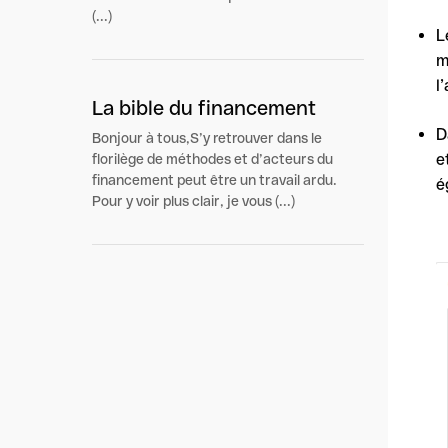
(...)
L
m
l
La bible du financement
D
Bonjour à tous,S’y retrouver dans le
e
florilège de méthodes et d’acteurs du
financement peut être un travail ardu.
é
Pour y voir plus clair, je vous (...)