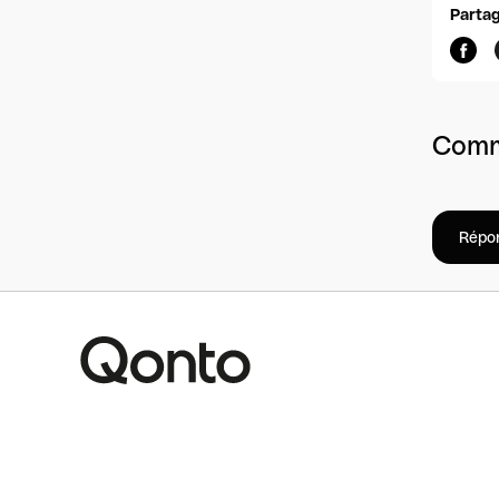
Partag
Comm
Répo