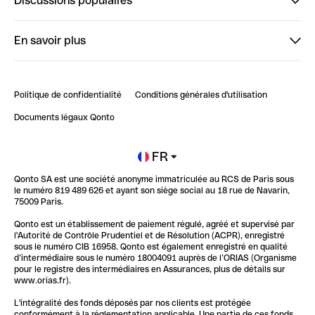
Discussions populaires
StrongHer
Bienvenue sur StrongHer : le guide pour bien dé...
En savoir plus
ClubQonto
Bienvenue sur Finpal : le guide pour bien démarrer
Compte pro en ligne
Retour d’expérience : Agrégation de Comptes Qonto
Politique de confidentialité
Conditions générales d'utilisation
Blog
Impact de l'IA sur les carrières/productivité
Documents légaux Qonto
Newsroom
Ouvrir un compte
FR
Qonto SA est une société anonyme immatriculée au RCS de Paris sous
Glossaire finance
le numéro 819 489 626 et ayant son siège social au 18 rue de Navarin,
75009 Paris.
Qonto est un établissement de paiement régulé, agréé et supervisé par
l'Autorité de Contrôle Prudentiel et de Résolution (ACPR), enregistré
sous le numéro CIB 16958. Qonto est également enregistré en qualité
d’intermédiaire sous le numéro 18004091 auprès de l’ORIAS (Organisme
pour le registre des intermédiaires en Assurances, plus de détails sur
www.orias.fr).
L'intégralité des fonds déposés par nos clients est protégée
conformément à la réglementation applicable. Une partie de ces fonds