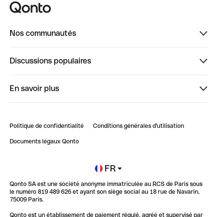
Nos communautés
Finpal
Discussions populaires
StrongHer
Bienvenue sur StrongHer : le guide pour bien dé...
En savoir plus
ClubQonto
Bienvenue sur Finpal : le guide pour bien démarrer
Compte pro en ligne
Retour d’expérience : Agrégation de Comptes Qonto
Politique de confidentialité
Conditions générales d'utilisation
Blog
Impact de l'IA sur les carrières/productivité
Documents légaux Qonto
Newsroom
Ouvrir un compte
FR
Qonto SA est une société anonyme immatriculée au RCS de Paris sous
Glossaire finance
le numéro 819 489 626 et ayant son siège social au 18 rue de Navarin,
75009 Paris.
Qonto est un établissement de paiement régulé, agréé et supervisé par