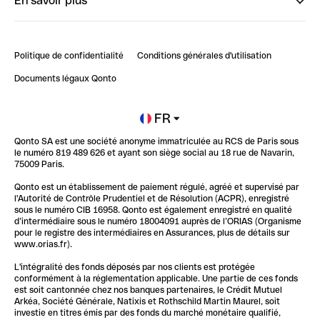
En savoir plus
ClubQonto
Bienvenue sur Finpal : le guide pour bien démarrer
Compte pro en ligne
Retour d’expérience : Agrégation de Comptes Qonto
Politique de confidentialité
Conditions générales d'utilisation
Blog
Impact de l'IA sur les carrières/productivité
Documents légaux Qonto
Newsroom
Ouvrir un compte
FR
Qonto SA est une société anonyme immatriculée au RCS de Paris sous
Glossaire finance
le numéro 819 489 626 et ayant son siège social au 18 rue de Navarin,
75009 Paris.
Qonto est un établissement de paiement régulé, agréé et supervisé par
l'Autorité de Contrôle Prudentiel et de Résolution (ACPR), enregistré
sous le numéro CIB 16958. Qonto est également enregistré en qualité
d’intermédiaire sous le numéro 18004091 auprès de l’ORIAS (Organisme
pour le registre des intermédiaires en Assurances, plus de détails sur
www.orias.fr).
L'intégralité des fonds déposés par nos clients est protégée
conformément à la réglementation applicable. Une partie de ces fonds
est soit cantonnée chez nos banques partenaires, le Crédit Mutuel
Arkéa, Société Générale, Natixis et Rothschild Martin Maurel, soit
investie en titres émis par des fonds du marché monétaire qualifié,