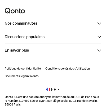
Nos communautés
Finpal
Discussions populaires
StrongHer
Bienvenue sur StrongHer : le guide pour bien dé...
En savoir plus
ClubQonto
Bienvenue sur Finpal : le guide pour bien démarrer
Compte pro en ligne
Retour d’expérience : Agrégation de Comptes Qonto
Politique de confidentialité
Conditions générales d'utilisation
Blog
Impact de l'IA sur les carrières/productivité
Documents légaux Qonto
Newsroom
Ouvrir un compte
FR
Qonto SA est une société anonyme immatriculée au RCS de Paris sous
Glossaire finance
le numéro 819 489 626 et ayant son siège social au 18 rue de Navarin,
75009 Paris.