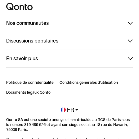
Nos communautés
Finpal
Discussions populaires
StrongHer
Bienvenue sur StrongHer : le guide pour bien dé...
En savoir plus
ClubQonto
Bienvenue sur Finpal : le guide pour bien démarrer
Compte pro en ligne
Retour d’expérience : Agrégation de Comptes Qonto
Politique de confidentialité
Conditions générales d'utilisation
Blog
Impact de l'IA sur les carrières/productivité
Documents légaux Qonto
Newsroom
Ouvrir un compte
FR
Qonto SA est une société anonyme immatriculée au RCS de Paris sous
Glossaire finance
le numéro 819 489 626 et ayant son siège social au 18 rue de Navarin,
75009 Paris.