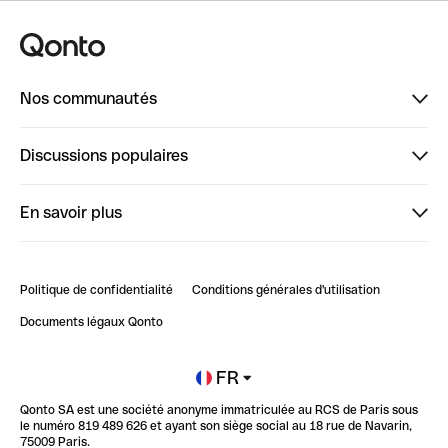
Nos communautés
Finpal
Discussions populaires
StrongHer
Bienvenue sur StrongHer : le guide pour bien dé...
En savoir plus
ClubQonto
Bienvenue sur Finpal : le guide pour bien démarrer
Compte pro en ligne
Retour d’expérience : Agrégation de Comptes Qonto
Politique de confidentialité
Conditions générales d'utilisation
Blog
Impact de l'IA sur les carrières/productivité
Documents légaux Qonto
Newsroom
Ouvrir un compte
FR
Qonto SA est une société anonyme immatriculée au RCS de Paris sous
Glossaire finance
le numéro 819 489 626 et ayant son siège social au 18 rue de Navarin,
75009 Paris.