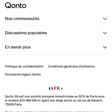
Nos communautés
Finpal
Discussions populaires
StrongHer
Bienvenue sur StrongHer : le guide pour bien dé...
En savoir plus
ClubQonto
Bienvenue sur Finpal : le guide pour bien démarrer
Compte pro en ligne
Retour d’expérience : Agrégation de Comptes Qonto
Politique de confidentialité
Conditions générales d'utilisation
Blog
Impact de l'IA sur les carrières/productivité
Documents légaux Qonto
Newsroom
Ouvrir un compte
FR
Qonto SA est une société anonyme immatriculée au RCS de Paris sous
Glossaire finance
le numéro 819 489 626 et ayant son siège social au 18 rue de Navarin,
75009 Paris.