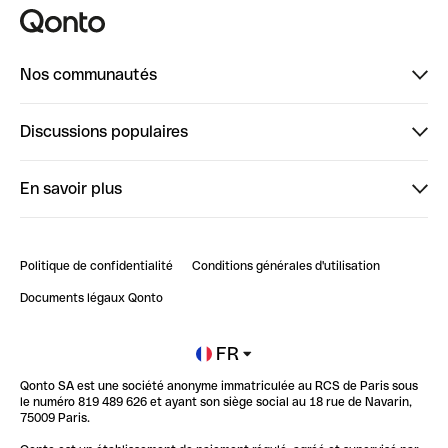
Nos communautés
Finpal
Discussions populaires
StrongHer
Bienvenue sur StrongHer : le guide pour bien dé...
En savoir plus
ClubQonto
Bienvenue sur Finpal : le guide pour bien démarrer
Compte pro en ligne
Retour d’expérience : Agrégation de Comptes Qonto
Politique de confidentialité
Conditions générales d'utilisation
Blog
Impact de l'IA sur les carrières/productivité
Documents légaux Qonto
Newsroom
Ouvrir un compte
FR
Qonto SA est une société anonyme immatriculée au RCS de Paris sous
Glossaire finance
le numéro 819 489 626 et ayant son siège social au 18 rue de Navarin,
75009 Paris.