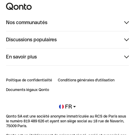
Nos communautés
Finpal
Discussions populaires
StrongHer
Bienvenue sur StrongHer : le guide pour bien dé...
En savoir plus
ClubQonto
Bienvenue sur Finpal : le guide pour bien démarrer
Compte pro en ligne
Retour d’expérience : Agrégation de Comptes Qonto
Politique de confidentialité
Conditions générales d'utilisation
Blog
Impact de l'IA sur les carrières/productivité
Documents légaux Qonto
Newsroom
Ouvrir un compte
FR
Qonto SA est une société anonyme immatriculée au RCS de Paris sous
Glossaire finance
le numéro 819 489 626 et ayant son siège social au 18 rue de Navarin,
75009 Paris.