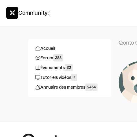
Community
Qonto 
Accueil
Forum
383
Évènements
32
Tutoriels vidéos
7
Annuaire des membres
2454