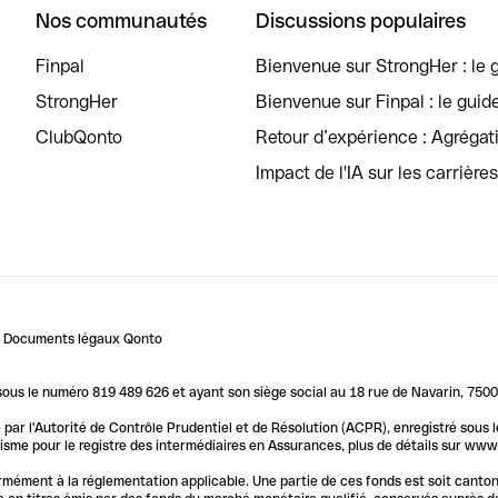
Nos communautés
Discussions populaires
Finpal
Bienvenue sur StrongHer : le g
StrongHer
Bienvenue sur Finpal : le guid
ClubQonto
Retour d’expérience : Agréga
Impact de l'IA sur les carrière
Documents légaux Qonto
us le numéro 819 489 626 et ayant son siège social au 18 rue de Navarin, 7500
par l'Autorité de Contrôle Prudentiel et de Résolution (ACPR), enregistré sous
me pour le registre des intermédiaires en Assurances, plus de détails sur www.o
ormément à la réglementation applicable. Une partie de ces fonds est soit canto