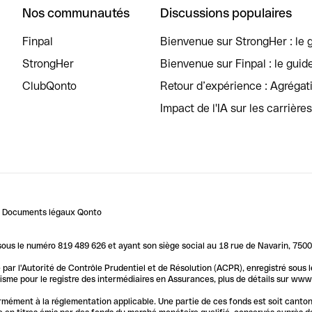
Nos communautés
Discussions populaires
Finpal
Bienvenue sur StrongHer : le g
StrongHer
Bienvenue sur Finpal : le guid
ClubQonto
Retour d’expérience : Agréga
Impact de l'IA sur les carrière
Documents légaux Qonto
us le numéro 819 489 626 et ayant son siège social au 18 rue de Navarin, 7500
par l'Autorité de Contrôle Prudentiel et de Résolution (ACPR), enregistré sous
me pour le registre des intermédiaires en Assurances, plus de détails sur www.o
ormément à la réglementation applicable. Une partie de ces fonds est soit canto