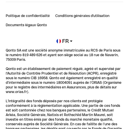
Bienvenue sur Finpal : le guide pour bien démarrer
Compte pro en ligne
Retour d’expérience : Agrégation de Comptes Qonto
Politique de confidentialité
Conditions générales d'utilisation
Blog
Impact de l'IA sur les carrières/productivité
Documents légaux Qonto
Newsroom
Ouvrir un compte
FR
Qonto SA est une société anonyme immatriculée au RCS de Paris sous
Glossaire finance
le numéro 819 489 626 et ayant son siège social au 18 rue de Navarin,
75009 Paris.
Qonto est un établissement de paiement régulé, agréé et supervisé par
l'Autorité de Contrôle Prudentiel et de Résolution (ACPR), enregistré
sous le numéro CIB 16958. Qonto est également enregistré en qualité
d’intermédiaire sous le numéro 18004091 auprès de l’ORIAS (Organisme
pour le registre des intermédiaires en Assurances, plus de détails sur
www.orias.fr).
L'intégralité des fonds déposés par nos clients est protégée
conformément à la réglementation applicable. Une partie de ces fonds
est soit cantonnée chez nos banques partenaires, le Crédit Mutuel
Arkéa, Société Générale, Natixis et Rothschild Martin Maurel, soit
investie en titres émis par des fonds du marché monétaire qualifié,
conservés auprès de Société Générale. En cas de faillite de l’une des
banques partenaires, les dépôts sont couverts par le Fonds de Garantie