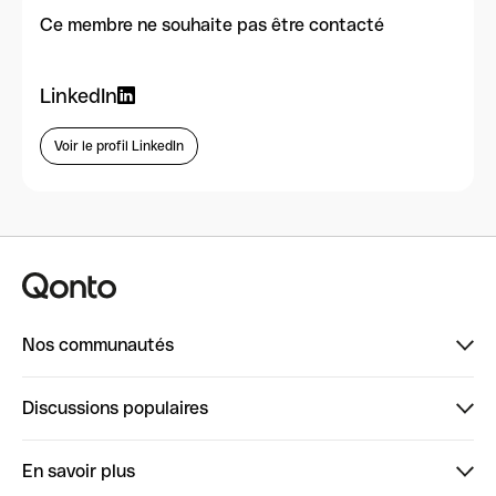
Ce membre ne souhaite pas être contacté
LinkedIn
Voir le profil LinkedIn
Nos communautés
Finpal
Discussions populaires
StrongHer
Bienvenue sur StrongHer : le guide pour bien dé...
En savoir plus
ClubQonto