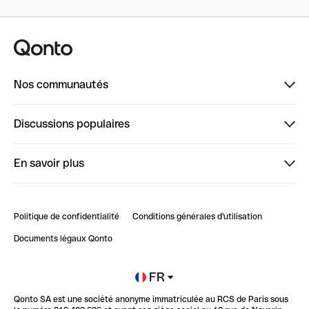
Nos communautés
Finpal
Discussions populaires
StrongHer
Bienvenue sur StrongHer : le guide pour bien dé...
En savoir plus
ClubQonto
Bienvenue sur Finpal : le guide pour bien démarrer
Compte pro en ligne
Retour d’expérience : Agrégation de Comptes Qonto
Politique de confidentialité
Conditions générales d'utilisation
Blog
Impact de l'IA sur les carrières/productivité
Documents légaux Qonto
Newsroom
Ouvrir un compte
FR
Qonto SA est une société anonyme immatriculée au RCS de Paris sous
Glossaire finance