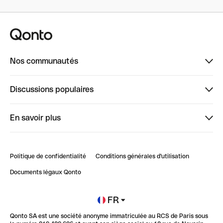
Nos communautés
Finpal
Discussions populaires
StrongHer
Bienvenue sur StrongHer : le guide pour bien dé...
En savoir plus
ClubQonto
Bienvenue sur Finpal : le guide pour bien démarrer
Compte pro en ligne
Retour d’expérience : Agrégation de Comptes Qonto
Politique de confidentialité
Conditions générales d'utilisation
Blog
Impact de l'IA sur les carrières/productivité
Documents légaux Qonto
Newsroom
Ouvrir un compte
FR
Qonto SA est une société anonyme immatriculée au RCS de Paris sous
Glossaire finance