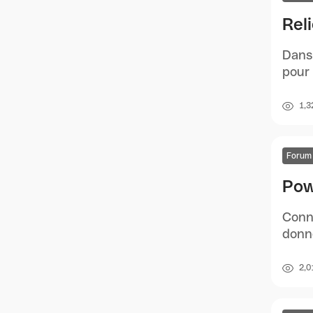
Rel
Dans 
pour 
1,3
Forum
Powe
Conna
donné
2,0