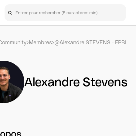
Community
Membres
@Alexandre STEVENS - FPBI
Alexandre Stevens
ropos