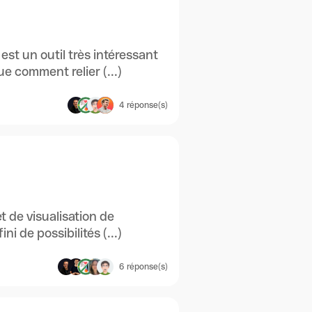
est un outil très intéressant
e comment relier (...)
4
réponse(s)
t de visualisation de
i de possibilités (...)
6
réponse(s)