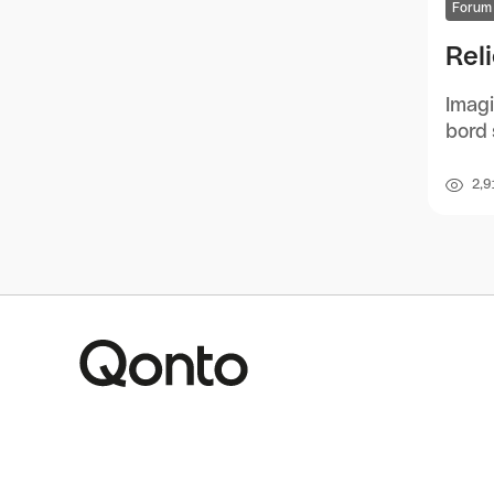
Forum
Rel
Imagi
bord 
2,9