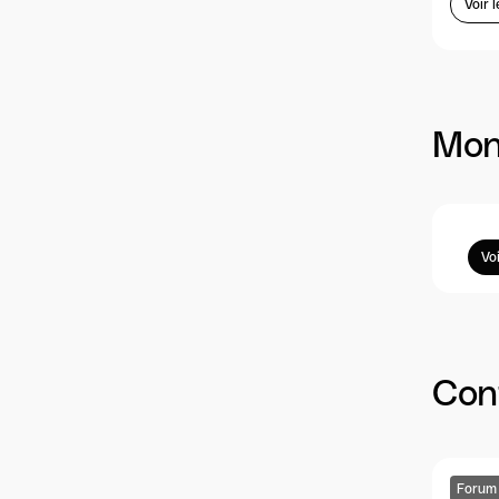
Voir l
Mon
Vo
Cont
Forum