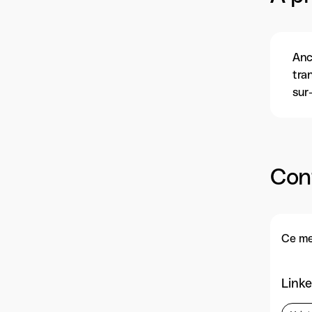
Anc
tra
sur
Con
Ce me
Linke