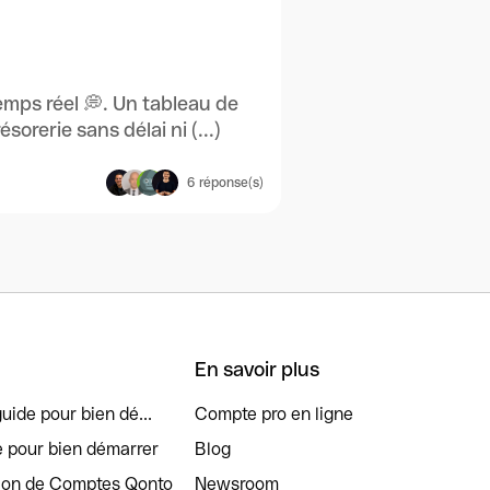
emps réel 💭. Un tableau de
orerie sans délai ni (...)
6
réponse(s)
En savoir plus
uide pour bien dé...
Compte pro en ligne
e pour bien démarrer
Blog
tion de Comptes Qonto
Newsroom