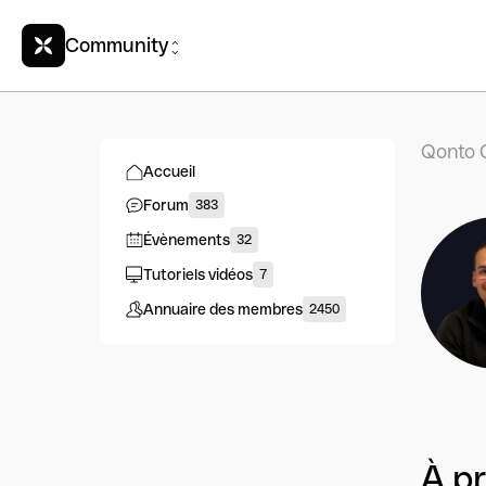
Community
Qonto 
Accueil
Forum
383
Évènements
32
Tutoriels vidéos
7
Annuaire des membres
2450
À p