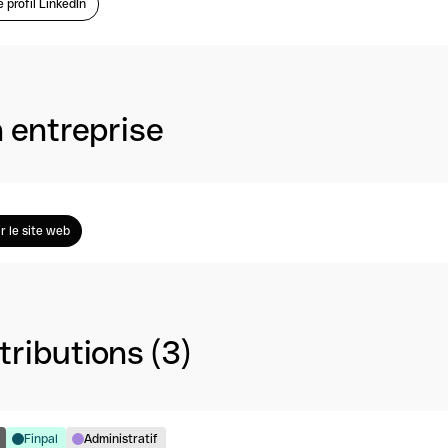
e profil LinkedIn
 entreprise
ir le site web
ributions (3)
Finpal
Administratif