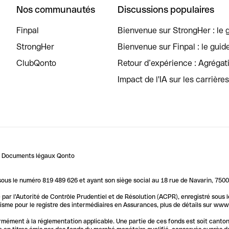
Nos communautés
Discussions populaires
Finpal
Bienvenue sur StrongHer : le g
StrongHer
Bienvenue sur Finpal : le guid
ClubQonto
Retour d’expérience : Agréga
Impact de l'IA sur les carrière
Documents légaux Qonto
us le numéro 819 489 626 et ayant son siège social au 18 rue de Navarin, 7500
par l'Autorité de Contrôle Prudentiel et de Résolution (ACPR), enregistré sous
me pour le registre des intermédiaires en Assurances, plus de détails sur www.o
ormément à la réglementation applicable. Une partie de ces fonds est soit canto