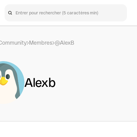
Community
Membres
@AlexB
Alexb