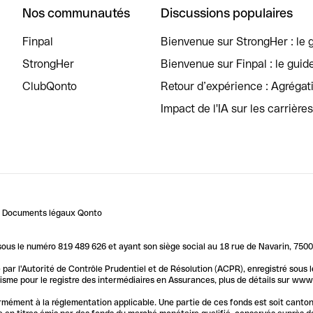
Nos communautés
Discussions populaires
Finpal
Bienvenue sur StrongHer : le g
StrongHer
Bienvenue sur Finpal : le guid
ClubQonto
Retour d’expérience : Agréga
Impact de l'IA sur les carrière
Documents légaux Qonto
us le numéro 819 489 626 et ayant son siège social au 18 rue de Navarin, 7500
par l'Autorité de Contrôle Prudentiel et de Résolution (ACPR), enregistré sous
me pour le registre des intermédiaires en Assurances, plus de détails sur www.o
ormément à la réglementation applicable. Une partie de ces fonds est soit canto