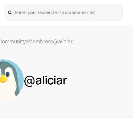
Community
Membres
@aliciar
@aliciar