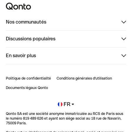
Nos communautés
Finpal
Discussions populaires
StrongHer
Bienvenue sur StrongHer : le guide pour bien dé...
En savoir plus
ClubQonto
Bienvenue sur Finpal : le guide pour bien démarrer
Compte pro en ligne
Retour d’expérience : Agrégation de Comptes Qonto
Politique de confidentialité
Conditions générales d'utilisation
Blog
Impact de l'IA sur les carrières/productivité
Documents légaux Qonto
Newsroom
Ouvrir un compte
FR
Qonto SA est une société anonyme immatriculée au RCS de Paris sous
Glossaire finance
le numéro 819 489 626 et ayant son siège social au 18 rue de Navarin,
75009 Paris.