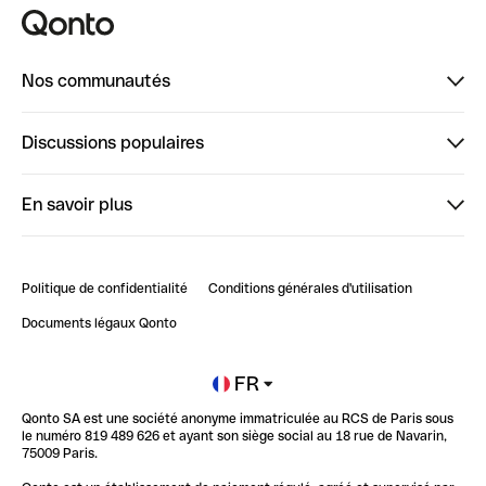
Nos communautés
Finpal
Discussions populaires
StrongHer
Bienvenue sur StrongHer : le guide pour bien dé...
En savoir plus
ClubQonto
Bienvenue sur Finpal : le guide pour bien démarrer
Compte pro en ligne
Retour d’expérience : Agrégation de Comptes Qonto
Politique de confidentialité
Conditions générales d'utilisation
Blog
Impact de l'IA sur les carrières/productivité
Documents légaux Qonto
Newsroom
Ouvrir un compte
FR
Qonto SA est une société anonyme immatriculée au RCS de Paris sous
Glossaire finance
le numéro 819 489 626 et ayant son siège social au 18 rue de Navarin,
75009 Paris.