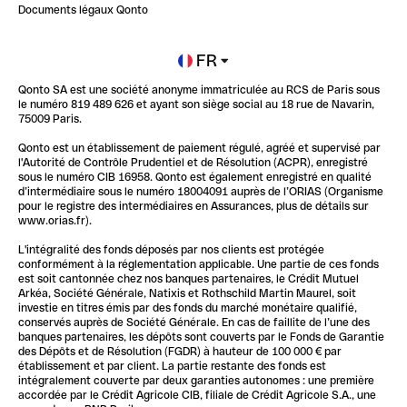
Impact de l'IA sur les carrières/productivité
Documents légaux Qonto
Newsroom
Ouvrir un compte
FR
Qonto SA est une société anonyme immatriculée au RCS de Paris sous
Glossaire finance
le numéro 819 489 626 et ayant son siège social au 18 rue de Navarin,
75009 Paris.
Qonto est un établissement de paiement régulé, agréé et supervisé par
l'Autorité de Contrôle Prudentiel et de Résolution (ACPR), enregistré
sous le numéro CIB 16958. Qonto est également enregistré en qualité
d’intermédiaire sous le numéro 18004091 auprès de l’ORIAS (Organisme
pour le registre des intermédiaires en Assurances, plus de détails sur
www.orias.fr).
L'intégralité des fonds déposés par nos clients est protégée
conformément à la réglementation applicable. Une partie de ces fonds
est soit cantonnée chez nos banques partenaires, le Crédit Mutuel
Arkéa, Société Générale, Natixis et Rothschild Martin Maurel, soit
investie en titres émis par des fonds du marché monétaire qualifié,
conservés auprès de Société Générale. En cas de faillite de l’une des
banques partenaires, les dépôts sont couverts par le Fonds de Garantie
des Dépôts et de Résolution (FGDR) à hauteur de 100 000 € par
établissement et par client. La partie restante des fonds est
intégralement couverte par deux garanties autonomes : une première
accordée par le Crédit Agricole CIB, filiale de Crédit Agricole S.A., une