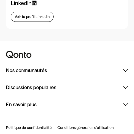
LinkedIn
Voir le profil LinkedIn
Nos communautés
Finpal
Discussions populaires
StrongHer
Bienvenue sur StrongHer : le guide pour bien dé...
En savoir plus
ClubQonto
Bienvenue sur Finpal : le guide pour bien démarrer
Compte pro en ligne
Retour d’expérience : Agrégation de Comptes Qonto
Politique de confidentialité
Conditions générales d'utilisation
Blog