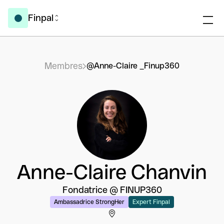
Finpal
Membres
@Anne-Claire _Finup360
Anne-Claire Chanvin
Fondatrice @ FINUP360
Ambassadrice StrongHer
Expert Finpal