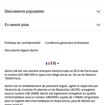
Finpal
Discussions populaires
StrongHer
Bienvenue sur StrongHer : le guide pour bien dé...
En savoir plus
ClubQonto
Bienvenue sur Finpal : le guide pour bien démarrer
Compte pro en ligne
Retour d’expérience : Agrégation de Comptes Qonto
Politique de confidentialité
Conditions générales d'utilisation
Blog
Impact de l'IA sur les carrières/productivité
Documents légaux Qonto
Newsroom
Ouvrir un compte
FR
Qonto SA est une société anonyme immatriculée au RCS de Paris sous
Glossaire finance
le numéro 819 489 626 et ayant son siège social au 18 rue de Navarin,
75009 Paris.
Qonto est un établissement de paiement régulé, agréé et supervisé par
l'Autorité de Contrôle Prudentiel et de Résolution (ACPR), enregistré
sous le numéro CIB 16958. Qonto est également enregistré en qualité
d’intermédiaire sous le numéro 18004091 auprès de l’ORIAS (Organisme
pour le registre des intermédiaires en Assurances, plus de détails sur
www.orias.fr).