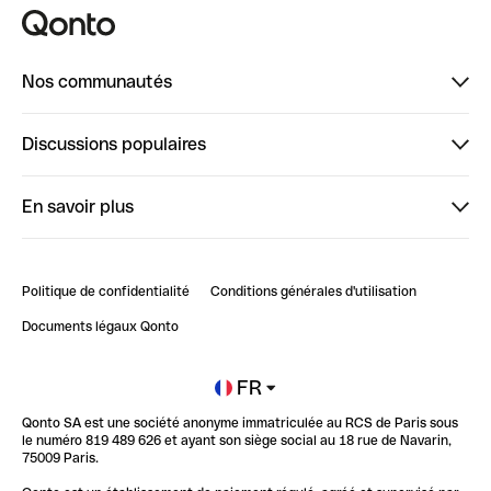
Nos communautés
Finpal
Discussions populaires
StrongHer
Bienvenue sur StrongHer : le guide pour bien dé...
En savoir plus
ClubQonto
Bienvenue sur Finpal : le guide pour bien démarrer
Compte pro en ligne
Retour d’expérience : Agrégation de Comptes Qonto
Politique de confidentialité
Conditions générales d'utilisation
Blog
Impact de l'IA sur les carrières/productivité
Documents légaux Qonto
Newsroom
Ouvrir un compte
FR
Qonto SA est une société anonyme immatriculée au RCS de Paris sous
Glossaire finance
le numéro 819 489 626 et ayant son siège social au 18 rue de Navarin,
75009 Paris.