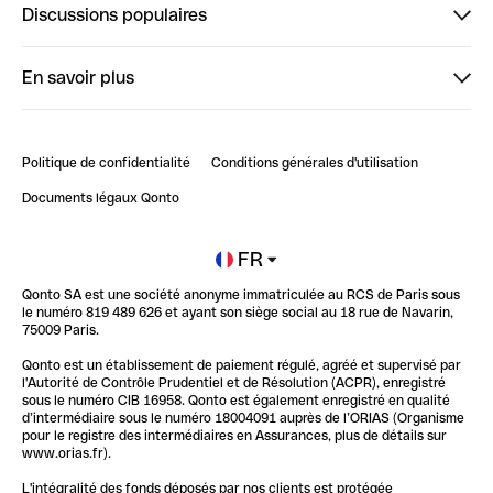
Discussions populaires
StrongHer
Bienvenue sur StrongHer : le guide pour bien dé...
En savoir plus
ClubQonto
Bienvenue sur Finpal : le guide pour bien démarrer
Compte pro en ligne
Retour d’expérience : Agrégation de Comptes Qonto
Politique de confidentialité
Conditions générales d'utilisation
Blog
Impact de l'IA sur les carrières/productivité
Documents légaux Qonto
Newsroom
Ouvrir un compte
FR
Qonto SA est une société anonyme immatriculée au RCS de Paris sous
Glossaire finance
le numéro 819 489 626 et ayant son siège social au 18 rue de Navarin,
75009 Paris.
Qonto est un établissement de paiement régulé, agréé et supervisé par
l'Autorité de Contrôle Prudentiel et de Résolution (ACPR), enregistré
sous le numéro CIB 16958. Qonto est également enregistré en qualité
d’intermédiaire sous le numéro 18004091 auprès de l’ORIAS (Organisme
pour le registre des intermédiaires en Assurances, plus de détails sur
www.orias.fr).
L'intégralité des fonds déposés par nos clients est protégée