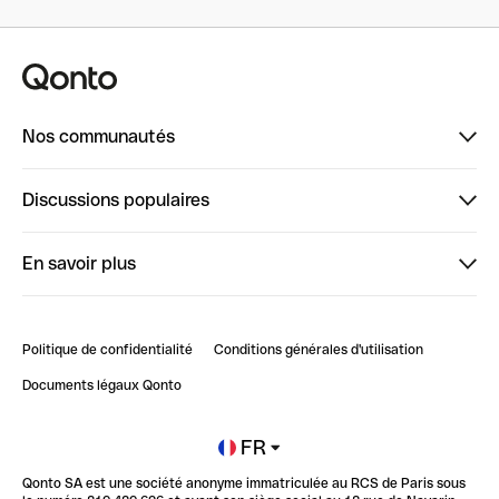
Nos communautés
Finpal
Discussions populaires
StrongHer
Bienvenue sur StrongHer : le guide pour bien dé...
En savoir plus
ClubQonto
Bienvenue sur Finpal : le guide pour bien démarrer
Compte pro en ligne
Retour d’expérience : Agrégation de Comptes Qonto
Politique de confidentialité
Conditions générales d'utilisation
Blog
Impact de l'IA sur les carrières/productivité
Documents légaux Qonto
Newsroom
Ouvrir un compte
FR
Qonto SA est une société anonyme immatriculée au RCS de Paris sous
Glossaire finance