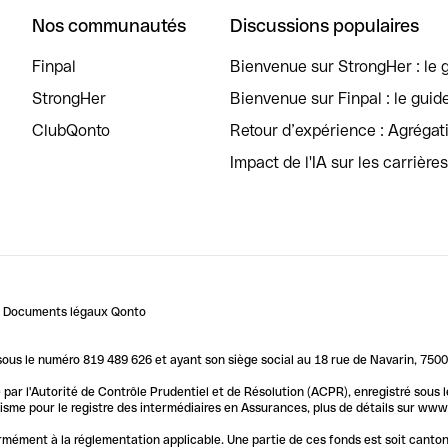
Nos communautés
Discussions populaires
Finpal
Bienvenue sur StrongHer : le g
StrongHer
Bienvenue sur Finpal : le guid
ClubQonto
Retour d’expérience : Agréga
Impact de l'IA sur les carrière
Documents légaux Qonto
us le numéro 819 489 626 et ayant son siège social au 18 rue de Navarin, 7500
par l'Autorité de Contrôle Prudentiel et de Résolution (ACPR), enregistré sous
me pour le registre des intermédiaires en Assurances, plus de détails sur www.o
ormément à la réglementation applicable. Une partie de ces fonds est soit canto