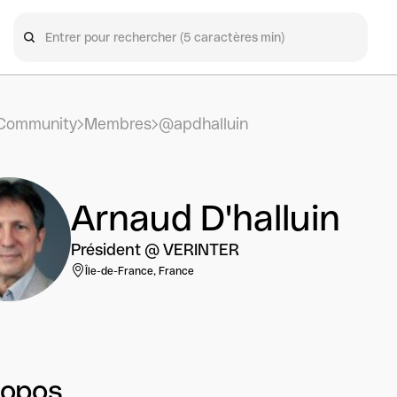
Community
Membres
@apdhalluin
Arnaud D'halluin
Président @ VERINTER
Île-de-France, France
ropos