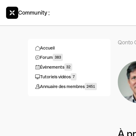
Community
Qonto 
Accueil
Forum
383
Évènements
32
Tutoriels vidéos
7
Annuaire des membres
2451
À p