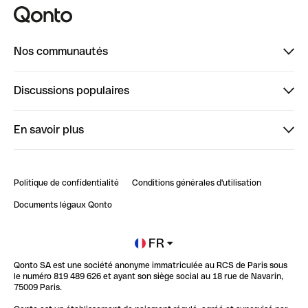
Nos communautés
Finpal
Discussions populaires
StrongHer
Bienvenue sur StrongHer : le guide pour bien dé...
En savoir plus
ClubQonto
Bienvenue sur Finpal : le guide pour bien démarrer
Compte pro en ligne
Retour d’expérience : Agrégation de Comptes Qonto
Politique de confidentialité
Conditions générales d'utilisation
Blog
Impact de l'IA sur les carrières/productivité
Documents légaux Qonto
Newsroom
Ouvrir un compte
FR
Qonto SA est une société anonyme immatriculée au RCS de Paris sous
Glossaire finance
le numéro 819 489 626 et ayant son siège social au 18 rue de Navarin,
75009 Paris.