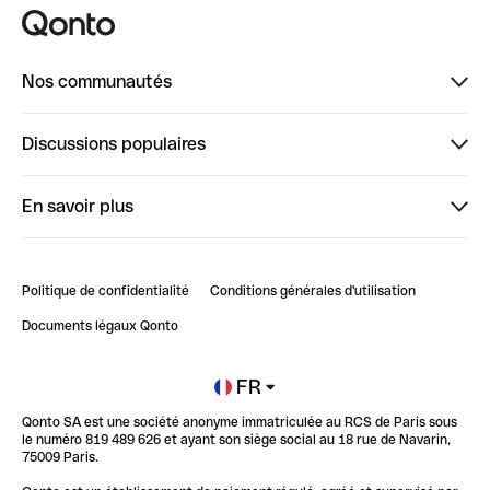
Nos communautés
Finpal
Discussions populaires
StrongHer
Bienvenue sur StrongHer : le guide pour bien dé...
En savoir plus
ClubQonto
Bienvenue sur Finpal : le guide pour bien démarrer
Compte pro en ligne
Retour d’expérience : Agrégation de Comptes Qonto
Politique de confidentialité
Conditions générales d'utilisation
Blog
Impact de l'IA sur les carrières/productivité
Documents légaux Qonto
Newsroom
Ouvrir un compte
FR
Qonto SA est une société anonyme immatriculée au RCS de Paris sous
Glossaire finance
le numéro 819 489 626 et ayant son siège social au 18 rue de Navarin,
75009 Paris.