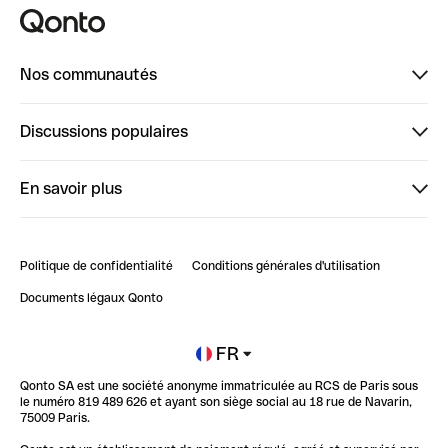
Nos communautés
Finpal
Discussions populaires
StrongHer
Bienvenue sur StrongHer : le guide pour bien dé...
En savoir plus
ClubQonto
Bienvenue sur Finpal : le guide pour bien démarrer
Compte pro en ligne
Retour d’expérience : Agrégation de Comptes Qonto
Politique de confidentialité
Conditions générales d'utilisation
Blog
Impact de l'IA sur les carrières/productivité
Documents légaux Qonto
Newsroom
Ouvrir un compte
FR
Qonto SA est une société anonyme immatriculée au RCS de Paris sous
Glossaire finance
le numéro 819 489 626 et ayant son siège social au 18 rue de Navarin,
75009 Paris.